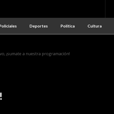
Policiales
Deportes
Política
Cultura
vo, ¡sumate a nuestra programación!
!