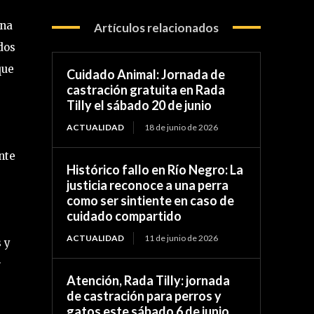
una
Artículos relacionados
dos
que
Cuidado Animal: Jornada de
castración gratuita en Rada
Tilly el sábado 20 de junio
ACTUALIDAD
18 de junio de 2026
nte
Histórico fallo en Río Negro: La
justicia reconoce a una perra
como ser sintiente en caso de
cuidado compartido
ACTUALIDAD
11 de junio de 2026
 y
r
Atención, Rada Tilly: jornada
de castración para perros y
gatos este sábado 6 de junio