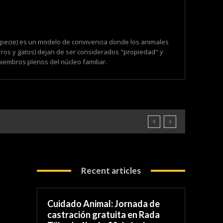
especie) es un modelo de convivencia donde los animales
ros y gatos) dejan de ser considerados "propiedad" y
embros plenos del núcleo familiar.
Recent articles
Cuidado Animal: Jornada de
castración gratuita en Rada