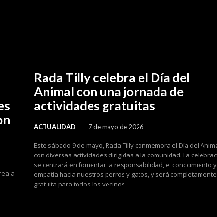
Rada Tilly celebra el Día del
Animal con una jornada de
es
actividades gratuitas
on
ACTUALIDAD
7 de mayo de 2026
Este sábado 9 de mayo, Rada Tilly conmemora el Día del Anim
con diversas actividades dirigidas a la comunidad. La celebrac
se centrará en fomentar la responsabilidad, el conocimiento y
rea a
empatía hacia nuestros perros y gatos, y será completamente
gratuita para todos los vecinos.