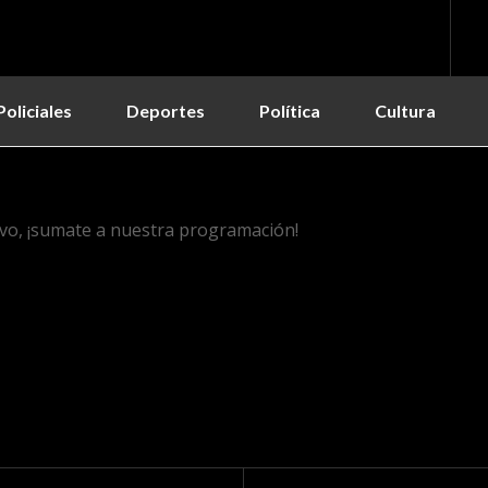
Policiales
Deportes
Política
Cultura
vo, ¡sumate a nuestra programación!
d