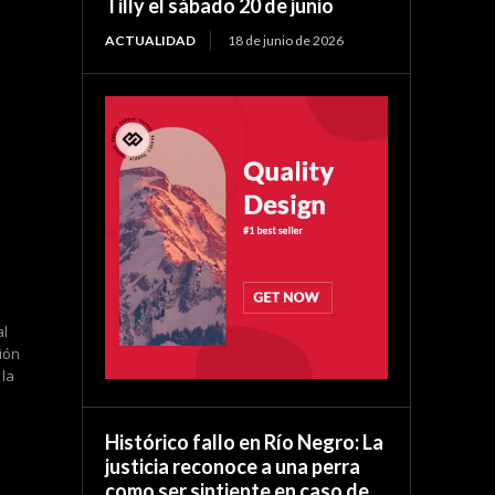
Tilly el sábado 20 de junio
ACTUALIDAD
18 de junio de 2026
al
ión
 la
Histórico fallo en Río Negro: La
justicia reconoce a una perra
como ser sintiente en caso de