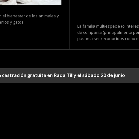
n el bienestar de los animales y
rros y gatos.
La familia multiespecie (o inter
de compañía (principalmente per
pasan a ser reconocidos como mi
castración gratuita en Rada Tilly el sábado 20 de junio