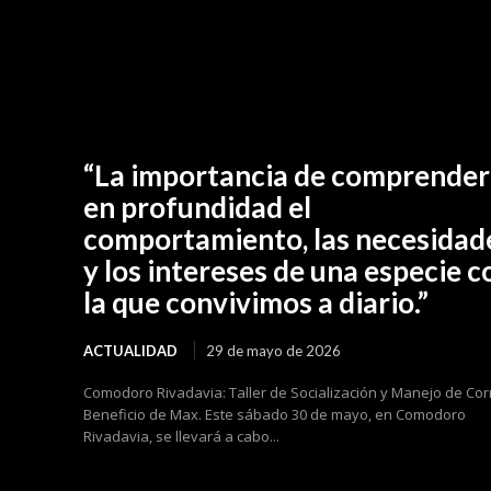
“La importancia de comprender
en profundidad el
comportamiento, las necesidad
y los intereses de una especie c
la que convivimos a diario.”
ACTUALIDAD
29 de mayo de 2026
Comodoro Rivadavia: Taller de Socialización y Manejo de Cor
Beneficio de Max. Este sábado 30 de mayo, en Comodoro
Rivadavia, se llevará a cabo...