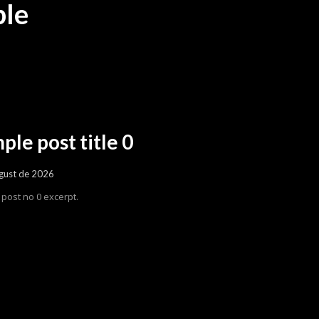
le
ple post title 0
gust de 2026
post no 0 excerpt.