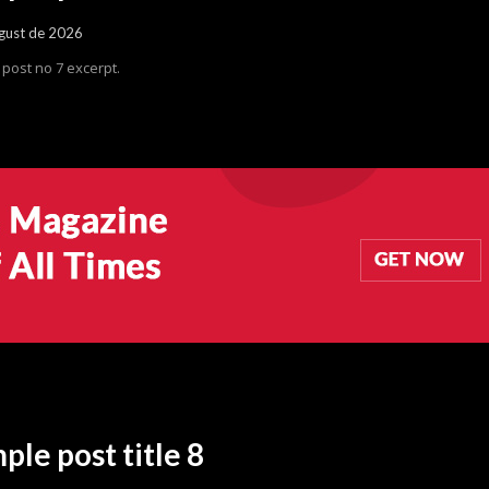
gust de 2026
post no 7 excerpt.
ple post title 8