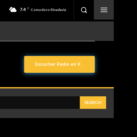
7.4
C
Comodoro Rivadavia
Escuchar Radio en Vivo
SEARCH