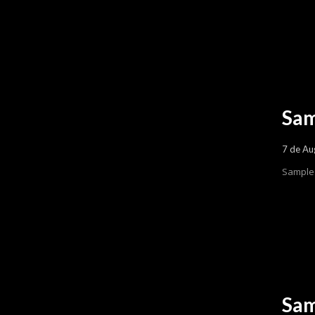
Sam
7 de Au
Sample 
Sam