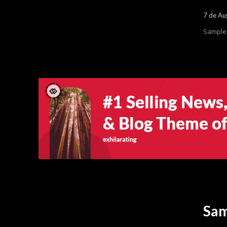
7 de Au
Sample 
Sam