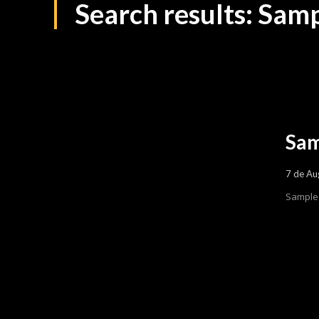
Search results:
Samp
Sam
7 de Au
Sample 