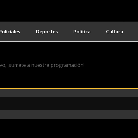
Policiales
Deportes
Política
Cultura
vo, ¡sumate a nuestra programación!