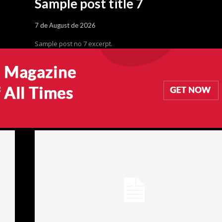
Sample post title 7
7 de August de 2026
Sample post no 7 excerpt.