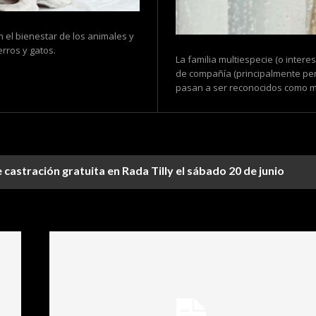
n el bienestar de los animales y
rros y gatos.
La familia multiespecie (o inter
de compañía (principalmente per
pasan a ser reconocidos como mi
castración gratuita en Rada Tilly el sábado 20 de junio