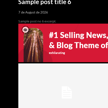
Sample post title 6
7 de August de 2026
Sample post no 6 excerpt.