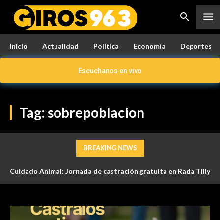
Inicio
Actualidad
Política
Economía
Deportes
Escuchanos en vivo
Tag:
sobrepoblacion
BREAKING NEWS
Cuidado Animal: Jornada de castración gratuita en Rada Tilly
el sábado 20 de junio