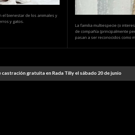
n el bienestar de los animales y
rros y gatos.
La familia multiespecie (o inter
de compañía (principalmente per
pasan a ser reconocidos como mi
castración gratuita en Rada Tilly el sábado 20 de junio