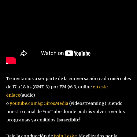
Te invitamos a ser parte de la conversación cada miércoles
de 17 a 18 hs (GMT-3) por FM 96.3, online
en este
enlace
(audio)
o
youtube.com/@GirosMedia
(videostreaming), siendo
nuestro canal de YouTube donde podrás volver a ver los
programas ya emitidos,
¡suscribite!
Bajo la conducción de
Iván Leske
, Movilizados por la