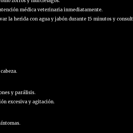
 como zorros y murciélagos.
atención médica veterinaria inmediatamente.
var la herida con agua y jabón durante 15 minutos y consul
 cabeza.
nes y parálisis.
ón excesiva y agitación.
síntomas.