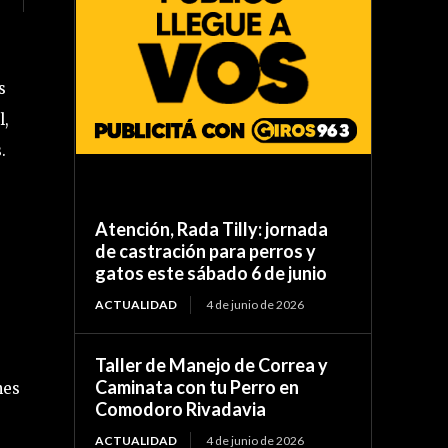
s
l,
.
Atención, Rada Tilly: jornada
de castración para perros y
gatos este sábado 6 de junio
ACTUALIDAD
4 de junio de 2026
Taller de Manejo de Correa y
Caminata con tu Perro en
nes
Comodoro Rivadavia
ACTUALIDAD
4 de junio de 2026