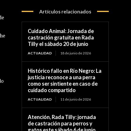
Artículos relacionados
de
Cuidado Animal: Jornada de
che
castración gratuita en Rada
Tilly el sábado 20 de junio
ACTUALIDAD
18 de junio de 2026
Histórico fallo en Río Negro: La
justicia reconoce a una perra
do
como ser sintiente en caso de
cuidado compartido
ACTUALIDAD
11 de junio de 2026
Atención, Rada Tilly: jornada
de castración para perros y
gatos este sábado 6 de junio