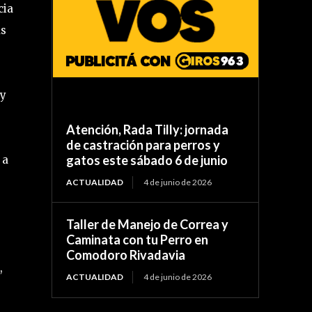
cia
as
 y
Atención, Rada Tilly: jornada
de castración para perros y
gatos este sábado 6 de junio
 a
ACTUALIDAD
4 de junio de 2026
Taller de Manejo de Correa y
Caminata con tu Perro en
Comodoro Rivadavia
,
ACTUALIDAD
4 de junio de 2026