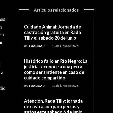
Artículos relacionados
nos
Cuidado Animal: Jornada de
n
castración gratuita en Rada
on
Tilly el sábado 20 de junio
ad
ACTUALIDAD
18 de junio de 2026
Histórico fallo en Río Negro: La
n
justicia reconoce a una perra
como ser sintiente en caso de
 a
cuidado compartido
ACTUALIDAD
11 de junio de 2026
dio
Atención, Rada Tilly: jornada
de castración para perros y
gatos este sábado 6 de junio