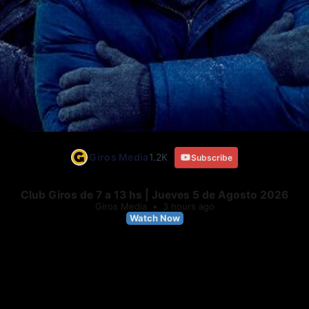
Giros Media
1.2K
Subscribe
Club Giros de 7 a 13 hs | Jueves 5 de Agosto 2026
Giros Media
3 hours ago
Watch Now