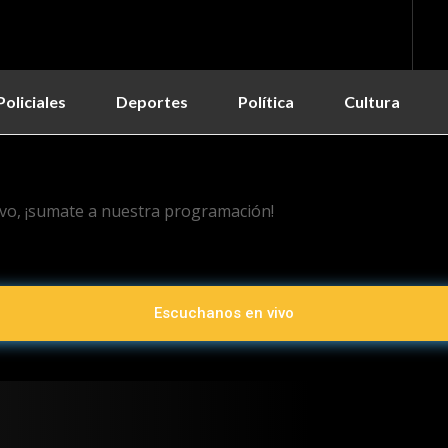
Policiales
Deportes
Política
Cultura
vo, ¡sumate a nuestra programación!
Escuchanos en vivo