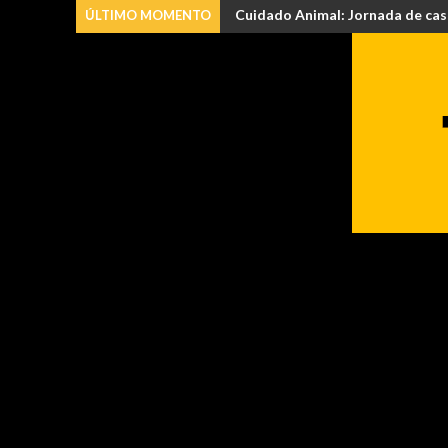
Cuidado Animal: Jornada de castrac
Histórico fallo en Río Negro: L
ÚLTIMO MOMENTO