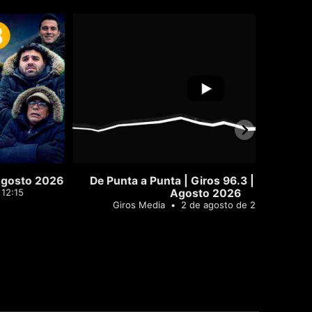
0
2
0
De Punta a Punta | Giros 96.3 | Sábado 1 de
El Pasant
Agosto 2026
Gi
Giros Media
2 de agosto de 2026 00:13