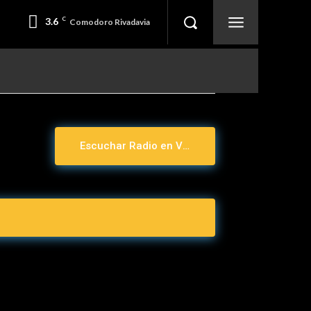
3.6
C
Comodoro Rivadavia
Escuchar Radio en Vivo