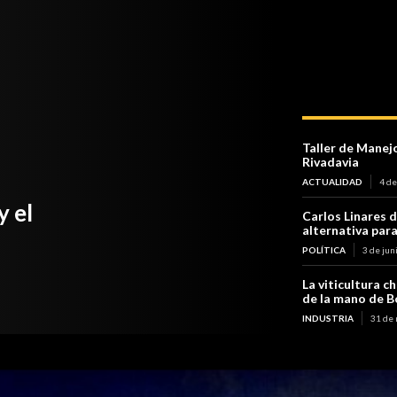
Taller de Manej
Rivadavia
ACTUALIDAD
4 de
y el
Carlos Linares d
alternativa para 
POLÍTICA
3 de jun
La viticultura 
de la mano de B
INDUSTRIA
31 de