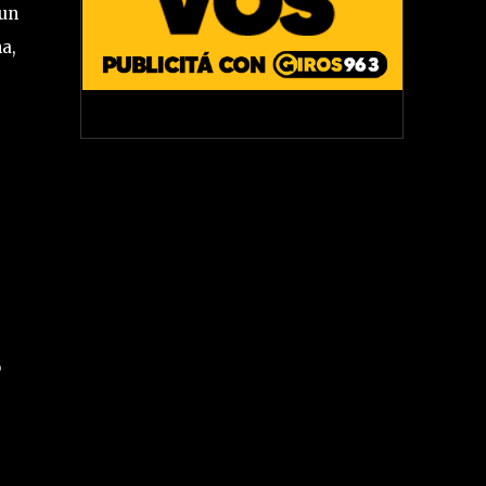
 un
a,
o