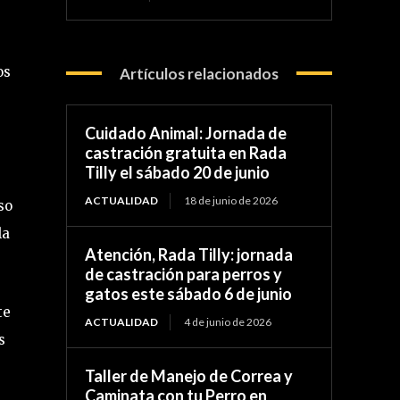
os
Artículos relacionados
Cuidado Animal: Jornada de
castración gratuita en Rada
Tilly el sábado 20 de junio
ACTUALIDAD
18 de junio de 2026
so
la
Atención, Rada Tilly: jornada
de castración para perros y
gatos este sábado 6 de junio
te
ACTUALIDAD
4 de junio de 2026
s
Taller de Manejo de Correa y
Caminata con tu Perro en