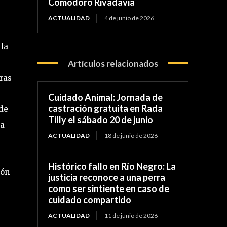
Comodoro Rivadavia
ACTUALIDAD
4 de junio de 2026
 la
Artículos relacionados
aras
Cuidado Animal: Jornada de
castración gratuita en Rada
 de
Tilly el sábado 20 de junio
 a
ACTUALIDAD
18 de junio de 2026
Histórico fallo en Río Negro: La
ión
justicia reconoce a una perra
como ser sintiente en caso de
cuidado compartido
ACTUALIDAD
11 de junio de 2026
e