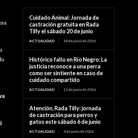
Cuidado Animal: Jornada de
ora
castración gratuita en Rada
Tilly el sábado 20 de junio
ACTUALIDAD
18 de junio de 2026
n
Histórico fallo en Río Negro: La
do
justicia reconoce a una perra
como ser sintiente en caso de
cuidado compartido
ACTUALIDAD
11 de junio de 2026
 va
Atención, Rada Tilly: jornada
de castración para perros y
gatos este sábado 6 de junio
i
ACTUALIDAD
4 de junio de 2026