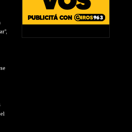
a
ar”,
rse
s
el