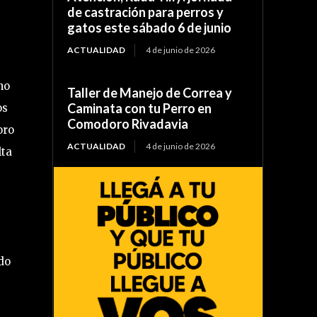
de castración para perros y
gatos este sábado 6 de junio
ACTUALIDAD
4 de junio de 2026
no
Taller de Manejo de Correa y
Caminata con tu Perro en
os
Comodoro Rivadavia
oro
ACTUALIDAD
4 de junio de 2026
lta
ndo