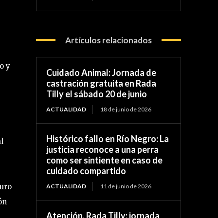
Artículos relacionados
o y
Cuidado Animal: Jornada de
castración gratuita en Rada
Tilly el sábado 20 de junio
ACTUALIDAD
18 de junio de 2026
Histórico fallo en Río Negro: La
l
justicia reconoce a una perra
como ser sintiente en caso de
cuidado compartido
turo
ACTUALIDAD
11 de junio de 2026
ón
Atención, Rada Tilly: jornada