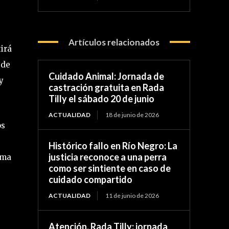
Artículos relacionados
irá
 de
Cuidado Animal: Jornada de
y
castración gratuita en Rada
Tilly el sábado 20 de junio
ACTUALIDAD
18 de junio de 2026
os
Histórico fallo en Río Negro: La
justicia reconoce a una perra
ema
como ser sintiente en caso de
cuidado compartido
ACTUALIDAD
11 de junio de 2026
Atención, Rada Tilly: jornada