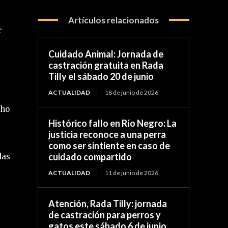
Artículos relacionados
r
Cuidado Animal: Jornada de
castración gratuita en Rada
Tilly el sábado 20 de junio
ACTUALIDAD
18 de junio de 2026
cho
Histórico fallo en Río Negro: La
justicia reconoce a una perra
como ser sintiente en caso de
cuidado compartido
las
ACTUALIDAD
11 de junio de 2026
Atención, Rada Tilly: jornada
de castración para perros y
gatos este sábado 6 de junio