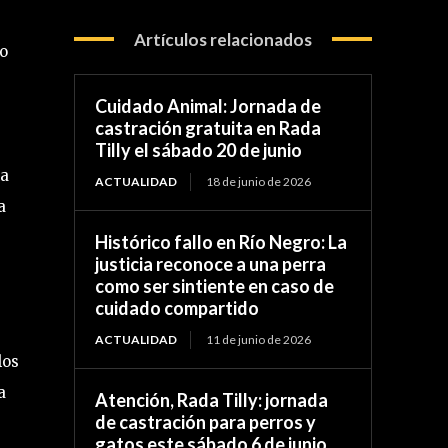
Artículos relacionados
to
Cuidado Animal: Jornada de
castración gratuita en Rada
Tilly el sábado 20 de junio
la
ACTUALIDAD
18 de junio de 2026
a
Histórico fallo en Río Negro: La
justicia reconoce a una perra
como ser sintiente en caso de
cuidado compartido
ACTUALIDAD
11 de junio de 2026
los
a
Atención, Rada Tilly: jornada
de castración para perros y
gatos este sábado 6 de junio